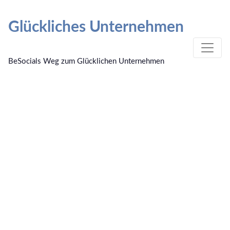
Springe
zum
Glückliches Unternehmen
Inhalt
BeSocials Weg zum Glücklichen Unternehmen
Für voll genommen