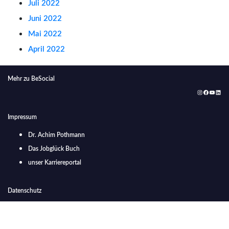
Juli 2022
Juni 2022
Mai 2022
April 2022
Mehr zu BeSocial
Instagram
Facebook
YouTub
Link
Impressum
Dr. Achim Pothmann
Das Jobglück Buch
unser Karriereportal
Datenschutz