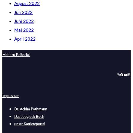
August 2022
Juli 2022
Juni 2022
Mai 2022
April 2022
Mehr zu BeSocial
Instagram
Faceboo
YouTu
Lin
Impressum
Dr. Achim Pothmann
Das Jobglück Buch
unser Karriereportal